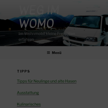
Zum
WEG IM
Inhalt
springen
WOMO
Im Wohnmobil kleine Freiheiten
erfahren
Menü
TIPPS
Tipps für Neulinge und alte Hasen
Ausstattung
Kulinarisches