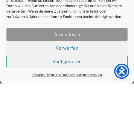
anzuzeigen. Wenn du diesen Technologien zustimmst, können wir
dieser Seite gehen. Gleichzeitig dienen auch
Daten wie das Surfverhalten oder eindeutige IDs auf dieser Website
verarbeiten. Wenn du deine Zustimmung nicht erteilst oder
verschiedene Seiten für uns als eigenes kleines
zurückziehst, können bestimmte Funktionen beeinträchtigt werden.
Nachschlagewerk und zur persönlichen Erinnerung.
Wir finden hier unsere gesammelte Informationen
Akzeptieren
schnell wieder, ohne dass wir viel im Netz suchen
müssen.
Verwerfen
Konfigurieren
Cookie-Richtlinie
Datenschutz
Impressum