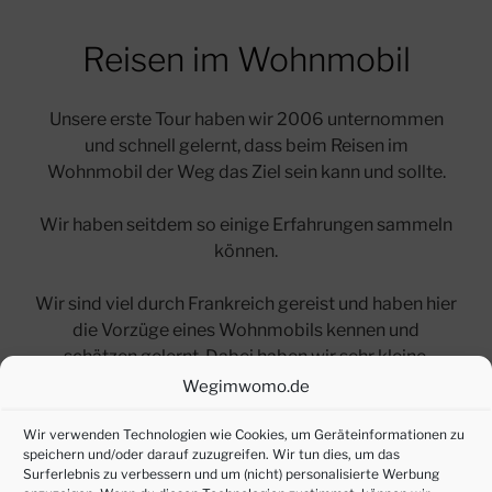
Reisen im Wohnmobil
Unsere erste Tour haben wir 2006 unternommen
und schnell gelernt, dass beim Reisen im
Wohnmobil der Weg das Ziel sein kann und sollte.
Wir haben seitdem so einige Erfahrungen sammeln
können.
Wir sind viel durch Frankreich gereist und haben hier
die Vorzüge eines Wohnmobils kennen und
schätzen gelernt. Dabei haben wir sehr kleine,
private und wirklich große Stellplätze kennen
Wegimwomo.de
gelernt. Mittlerweile sind auch kurze Städtereisen
bei uns beliebt.
Wir verwenden Technologien wie Cookies, um Geräteinformationen zu
speichern und/oder darauf zuzugreifen. Wir tun dies, um das
Surferlebnis zu verbessern und um (nicht) personalisierte Werbung
Um unsere Erfahrungen, Reisen und
Tipps
soll es auf