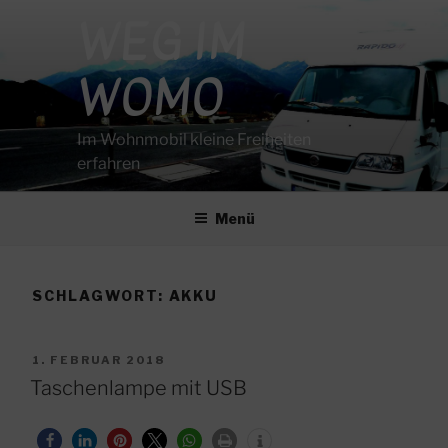
Zum
WEG IM
Inhalt
springen
WOMO
Im Wohnmobil kleine Freiheiten
erfahren
Menü
SCHLAGWORT:
AKKU
VERÖFFENTLICHT
1. FEBRUAR 2018
AM
Taschenlampe mit USB