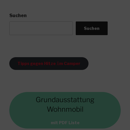
USB“
Suchen
Suchen
Tipps gegen Hitze
i
m Camper
Grundausstattung
Wohnmobil
mit PDF Liste