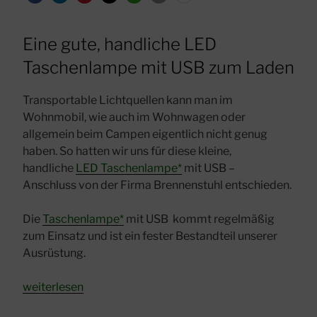
Eine gute, handliche LED
Taschenlampe mit USB zum Laden
Transportable Lichtquellen kann man im
Wohnmobil, wie auch im Wohnwagen oder
allgemein beim Campen eigentlich nicht genug
haben. So hatten wir uns für diese kleine,
handliche
LED Taschenlampe*
mit USB –
Anschluss
von der Firma Brennenstuhl entschieden.
Die
Taschenlampe*
mit USB kommt regelmäßig
zum Einsatz und ist ein fester Bestandteil unserer
Ausrüstung.
„Taschenlampe
weiterlesen
mit