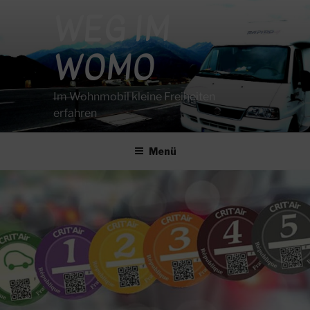
Zum
WEG IM
Inhalt
springen
WOMO
Im Wohnmobil kleine Freiheiten
erfahren
Menü