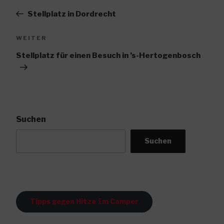
Beitrag
Stellplatz in Dordrecht
Nächster
WEITER
Beitrag
Stellplatz für einen Besuch in ’s-Hertogenbosch
Suchen
Suchen
Tipps gegen Hitze
i
m Camper