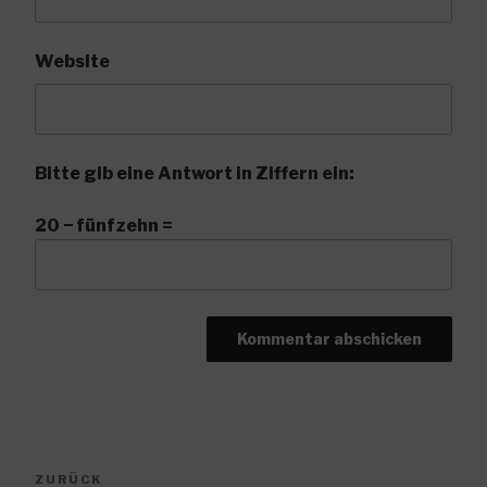
Website
Bitte gib eine Antwort in Ziffern ein:
20 − fünfzehn =
Beitragsnavigation
Vorheriger
ZURÜCK