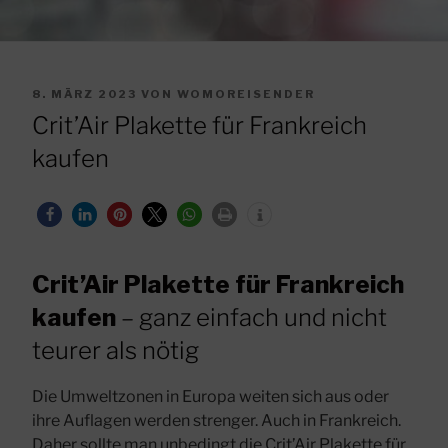
VERÖFFENTLICHT
8. MÄRZ 2023
VON
WOMOREISENDER
AM
Crit’Air Plakette für Frankreich
kaufen
Crit’Air Plakette für Frankreich
kaufen
– ganz einfach und nicht
teurer als nötig
Die Umweltzonen in Europa weiten sich aus oder
ihre Auflagen werden strenger. Auch in Frankreich.
Daher sollte man unbedingt die Crit’Air Plakette für