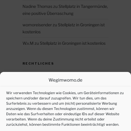
Nadine Thomas
zu
Stellplatz in Tangermünde,
eine positive Überraschung
womoreisender
zu
Stellplatz in Groningen ist
kostenlos
W.v.M
zu
Stellplatz in Groningen ist kostenlos
RECHTLICHES
Datenschutz
Wegimwomo.de
DSGVO – persönliche Daten anfordern
Wir verwenden Technologien wie Cookies, um Geräteinformationen zu
speichern und/oder darauf zuzugreifen. Wir tun dies, um das
Impressum
Surferlebnis zu verbessern und um (nicht) personalisierte Werbung
anzuzeigen. Wenn du diesen Technologien zustimmst, können wir
Cookie-Richtlinie (EU)
Daten wie das Surfverhalten oder eindeutige IDs auf dieser Website
verarbeiten. Wenn du deine Zustimmung nicht erteilst oder
zurückziehst, können bestimmte Funktionen beeinträchtigt werden.
SOZIALE MEDIEN