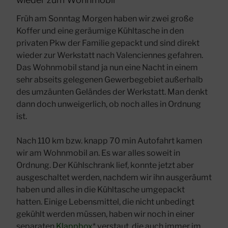
Früh am Sonntag Morgen haben wir zwei große
Koffer und eine geräumige Kühltasche in den
privaten Pkw der Familie gepackt und sind direkt
wieder zur Werkstatt nach Valenciennes gefahren.
Das Wohnmobil stand ja nun eine Nacht in einem
sehr abseits gelegenen Gewerbegebiet außerhalb
des umzäunten Geländes der Werkstatt. Man denkt
dann doch unweigerlich, ob noch alles in Ordnung
ist.
Nach 110 km bzw. knapp 70 min Autofahrt kamen
wir am Wohnmobil an. Es war alles soweit in
Ordnung. Der Kühlschrank lief, konnte jetzt aber
ausgeschaltet werden, nachdem wir ihn ausgeräumt
haben und alles in die Kühltasche umgepackt
hatten. Einige Lebensmittel, die nicht unbedingt
gekühlt werden müssen, haben wir noch in einer
separaten
Klappbox
* verstaut, die auch immer im