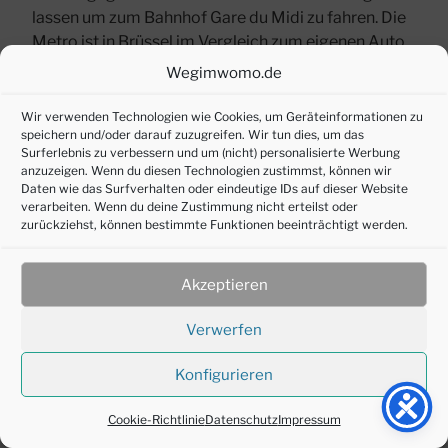
lassen um zum Bahnhof Gare du Midi zu fahren. Die
Metro ist in Brüssel im Vergleich zum eigenen Auto
das schnellere Fortbewegungsmittel. Wir waren
Wegimwomo.de
beide mit je einem Koffer, einem vollen Rucksack
und einer Umhängetasche unterwegs. Insgesamt
Wir verwenden Technologien wie Cookies, um Geräteinformationen zu
speichern und/oder darauf zuzugreifen. Wir tun dies, um das
mussten wir alles dreimal über die Bahnsteige
Surferlebnis zu verbessern und um (nicht) personalisierte Werbung
verschiedener Bahnhöfe schleppen.
anzuzeigen. Wenn du diesen Technologien zustimmst, können wir
Daten wie das Surfverhalten oder eindeutige IDs auf dieser Website
verarbeiten. Wenn du deine Zustimmung nicht erteilst oder
In Belgien hatte alles wunderbar funktioniert. Die
zurückziehst, können bestimmte Funktionen beeinträchtigt werden.
Rolltreppen im Bahnhof funktionierten und die
schweren Koffer konnten halbwegs bequem zu den
Gleisen gerollt werden. Wir fuhren sehr komfortabel
Akzeptieren
im Thalys. Angekommen in Aachen sollte sich dies
dann ändern. Der von uns angedachte Zug war
Verwerfen
gestrichen. Die Koffer mussten über Treppen
Konfigurieren
getragen werden. Der Ausweichzug, der an jedem
kleinen Bahnsteig hielt, war dann so voll, dass wir
Cookie-Richtlinie
Datenschutz
Impressum
tatsächlich auf den Koffern sitzen durften. Die