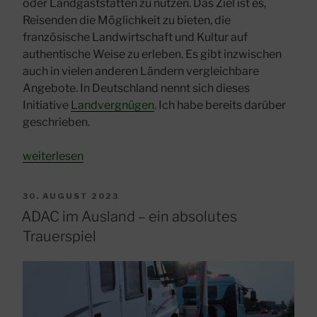
oder Landgaststätten zu nutzen. Das Ziel ist es,
Reisenden die Möglichkeit zu bieten, die
französische Landwirtschaft und Kultur auf
authentische Weise zu erleben. Es gibt inzwischen
auch in vielen anderen Ländern vergleichbare
Angebote. In Deutschland nennt sich dieses
Initiative
Landvergnügen
. Ich habe bereits darüber
geschrieben.
„France
weiterlesen
Passion“
VERÖFFENTLICHT
30. AUGUST 2023
AM
ADAC im Ausland – ein absolutes
Trauerspiel