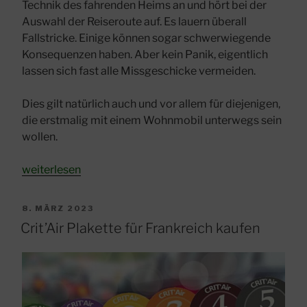
Technik des fahrenden Heims an und hört bei der
Auswahl der Reiseroute auf. Es lauern überall
Fallstricke. Einige können sogar schwerwiegende
Konsequenzen haben. Aber kein Panik, eigentlich
lassen sich fast alle Missgeschicke vermeiden.
Dies gilt natürlich auch und vor allem für diejenigen,
die erstmalig mit einem Wohnmobil unterwegs sein
wollen.
„Fehler
weiterlesen
mit
dem
VERÖFFENTLICHT
8. MÄRZ 2023
Wohnmobil
AM
Crit’Air Plakette für Frankreich kaufen
–
Tipps
für
Anfänger“