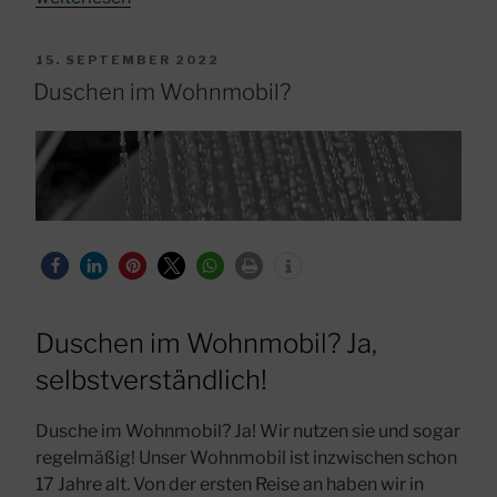
Plakette
für
VERÖFFENTLICHT
15. SEPTEMBER 2022
Frankreich
AM
Duschen im Wohnmobil?
kaufen“
Duschen im Wohnmobil? Ja,
selbstverständlich!
Dusche im Wohnmobil? Ja! Wir nutzen sie und sogar
regelmäßig! Unser Wohnmobil ist inzwischen schon
17 Jahre alt. Von der ersten Reise an haben wir in