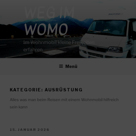
Zum
WEG IM
Inhalt
springen
WOMO
Im Wohnmobil kleine Freiheiten
erfahren
Menü
KATEGORIE:
AUSRÜSTUNG
Alles was man beim Reisen mit einem Wohnmobil hilfreich
sein kann
VERÖFFENTLICHT
15. JANUAR 2026