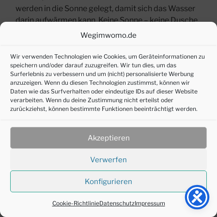
werden in die Sonne gelegt, damit sich das Wasser
darin aufwärmen kann. Keine Sonne – keine Dusche
mit warmen Wasser. Regulieren lässt sich die
Wegimwomo.de
Temperatur natürlich auch nicht. Ergänzen lässt sich
diese Duschvariante noch mit einem
Duschzelt
.
Wir verwenden Technologien wie Cookies, um Geräteinformationen zu
speichern und/oder darauf zuzugreifen. Wir tun dies, um das
Surferlebnis zu verbessern und um (nicht) personalisierte Werbung
Werbung:
anzuzeigen. Wenn du diesen Technologien zustimmst, können wir
Daten wie das Surfverhalten oder eindeutige IDs auf dieser Website
verarbeiten. Wenn du deine Zustimmung nicht erteilst oder
zurückziehst, können bestimmte Funktionen beeinträchtigt werden.
Akzeptieren
Verwerfen
Konfigurieren
Cookie-Richtlinie
Datenschutz
Impressum
Solardusche –