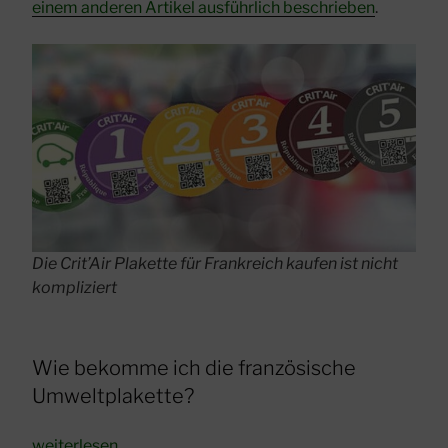
einem anderen Artikel ausführlich beschrieben
.
Die Crit’Air Plakette für Frankreich kaufen ist nicht
kompliziert
Wie bekomme ich die französische
Umweltplakette?
„Crit’Air
weiterlesen