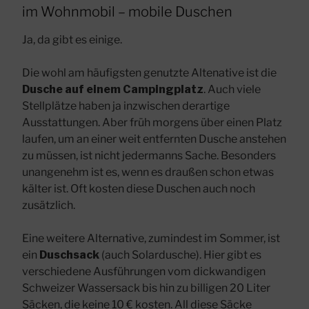
im Wohnmobil – mobile Duschen
Ja, da gibt es einige.
Die wohl am häufigsten genutzte Altenative ist die
Dusche auf einem Campingplatz
. Auch viele
Stellplätze haben ja inzwischen derartige
Ausstattungen. Aber früh morgens über einen Platz
laufen, um an einer weit entfernten Dusche anstehen
zu müssen, ist nicht jedermanns Sache. Besonders
unangenehm ist es, wenn es draußen schon etwas
kälter ist. Oft kosten diese Duschen auch noch
zusätzlich.
Eine weitere Alternative, zumindest im Sommer, ist
ein
Duschsack
(auch Solardusche). Hier gibt es
verschiedene Ausführungen vom dickwandigen
Schweizer Wassersack bis hin zu billigen 20 Liter
Säcken, die keine 10 € kosten. All diese Säcke