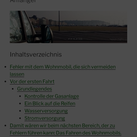
Anfänger
absolutes
Trauerspiel“
Inhaltsverzeichnis
Fehler mit dem Wohnmobil, die sich vermeiden
lassen
Vor der ersten Fahrt
Grundlegendes
Kontrolle der Gasanlage
Ein Blick auf die Reifen
Wasserversorgung
Stromversorgung
Damit wären wir beim nächsten Bereich, der zu
Fehlern führen kann: Das Fahren des Wohnmobils.