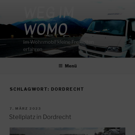
Zum
WEG IM
Inhalt
springen
WOMO
Im Wohnmobil kleine Freiheiten
erfahren
Menü
SCHLAGWORT:
DORDRECHT
VERÖFFENTLICHT
7. MÄRZ 2023
AM
Stellplatz in Dordrecht