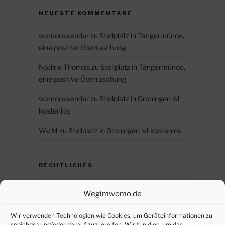
NEUESTE KOMMENTARE
womoreisender
zu
Stellplatz in Tangermünde,
eine positive Überraschung
Nadine Thomas
zu
Stellplatz in Tangermünde,
eine positive Überraschung
womoreisender
zu
Stellplatz in Groningen ist
kostenlos
W.v.M
zu
Stellplatz in Groningen ist kostenlos
RECHTLICHES
Datenschutz
Wegimwomo.de
DSGVO – persönliche Daten anfordern
Wir verwenden Technologien wie Cookies, um Geräteinformationen zu
speichern und/oder darauf zuzugreifen. Wir tun dies, um das