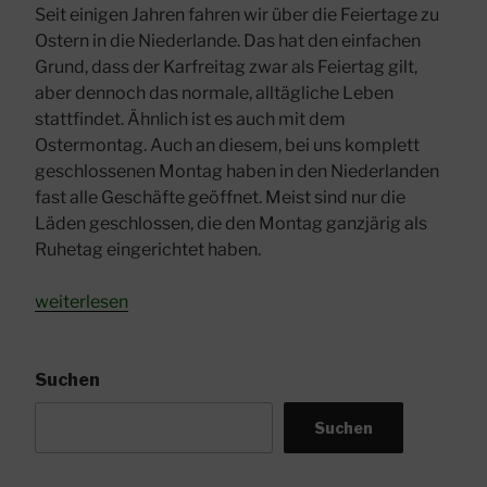
Seit einigen Jahren fahren wir über die Feiertage zu
Ostern in die Niederlande. Das hat den einfachen
Grund, dass der Karfreitag zwar als Feiertag gilt,
aber dennoch das normale, alltägliche Leben
stattfindet. Ähnlich ist es auch mit dem
Ostermontag. Auch an diesem, bei uns komplett
geschlossenen Montag haben in den Niederlanden
fast alle Geschäfte geöffnet. Meist sind nur die
Läden geschlossen, die den Montag ganzjärig als
Ruhetag eingerichtet haben.
„Stellplatz
weiterlesen
in
Dordrecht“
Suchen
Suchen