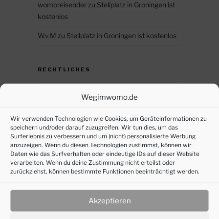
womoreisender
zu
Stellplatz in Groningen ist
kostenlos
W.v.M
zu
Stellplatz in Groningen ist kostenlos
RECHTLICHES
Datenschutz
Wegimwomo.de
DSGVO – persönliche Daten anfordern
Wir verwenden Technologien wie Cookies, um Geräteinformationen zu
speichern und/oder darauf zuzugreifen. Wir tun dies, um das
Impressum
Surferlebnis zu verbessern und um (nicht) personalisierte Werbung
anzuzeigen. Wenn du diesen Technologien zustimmst, können wir
Cookie-Richtlinie (EU)
Daten wie das Surfverhalten oder eindeutige IDs auf dieser Website
verarbeiten. Wenn du deine Zustimmung nicht erteilst oder
zurückziehst, können bestimmte Funktionen beeinträchtigt werden.
SOZIALE MEDIEN
Akzeptieren