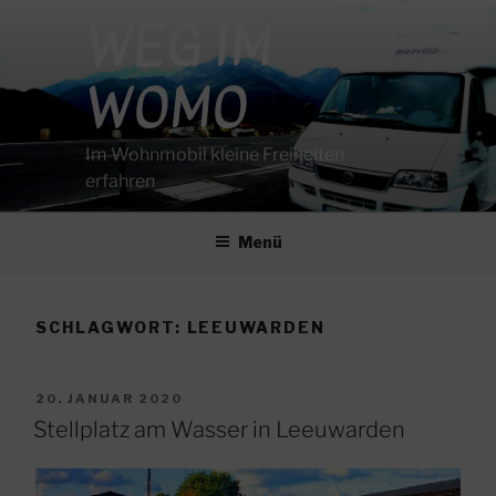
Zum
WEG IM
Inhalt
springen
WOMO
Im Wohnmobil kleine Freiheiten
erfahren
Menü
SCHLAGWORT:
LEEUWARDEN
VERÖFFENTLICHT
20. JANUAR 2020
AM
Stellplatz am Wasser in Leeuwarden