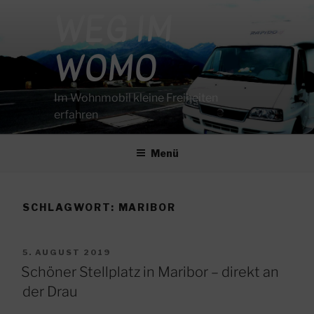
Zum
WEG IM
Inhalt
springen
WOMO
Im Wohnmobil kleine Freiheiten
erfahren
Menü
SCHLAGWORT:
MARIBOR
VERÖFFENTLICHT
5. AUGUST 2019
AM
Schöner Stellplatz in Maribor – direkt an
der Drau