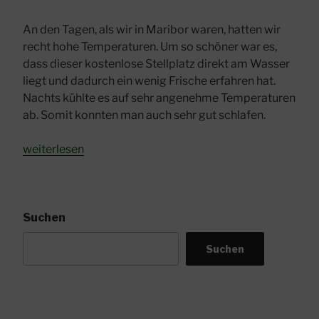
An den Tagen, als wir in Maribor waren, hatten wir
recht hohe Temperaturen. Um so schöner war es,
dass dieser kostenlose Stellplatz direkt am Wasser
liegt und dadurch ein wenig Frische erfahren hat.
Nachts kühlte es auf sehr angenehme Temperaturen
ab. Somit konnten man auch sehr gut schlafen.
„Schöner
weiterlesen
Stellplatz
in
Maribor
–
Suchen
direkt
Suchen
an
der
Drau“