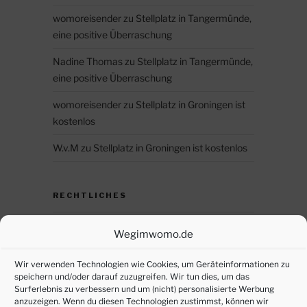
womoreisender
zu
Stellplatz in Tangermünde,
eine positive Überraschung
Nadine Thomas
zu
Stellplatz in Tangermünde,
eine positive Überraschung
womoreisender
zu
Stellplatz in Groningen ist
kostenlos
W.v.M
zu
Stellplatz in Groningen ist kostenlos
RECHTLICHES
Datenschutz
Wegimwomo.de
DSGVO – persönliche Daten anfordern
Wir verwenden Technologien wie Cookies, um Geräteinformationen zu
speichern und/oder darauf zuzugreifen. Wir tun dies, um das
Impressum
Surferlebnis zu verbessern und um (nicht) personalisierte Werbung
anzuzeigen. Wenn du diesen Technologien zustimmst, können wir
Cookie-Richtlinie (EU)