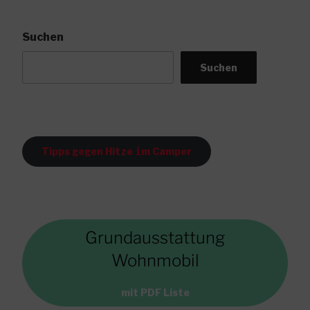
USB“
Suchen
Suchen
Tipps gegen Hitze
i
m Camper
Grundausstattung
Wohnmobil
mit PDF Liste