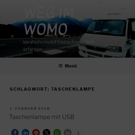
Zum
WEG IM
Inhalt
springen
WOMO
Im Wohnmobil kleine Freiheiten
erfahren
Menü
SCHLAGWORT:
TASCHENLAMPE
VERÖFFENTLICHT
1. FEBRUAR 2018
AM
Taschenlampe mit USB