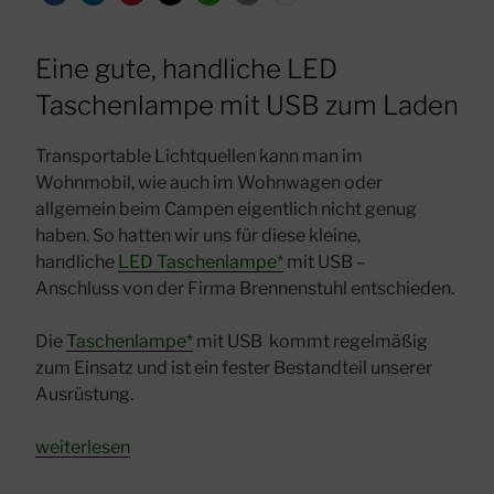
Eine gute, handliche LED
Taschenlampe mit USB zum Laden
Transportable Lichtquellen kann man im
Wohnmobil, wie auch im Wohnwagen oder
allgemein beim Campen eigentlich nicht genug
haben. So hatten wir uns für diese kleine,
handliche
LED Taschenlampe*
mit USB –
Anschluss
von der Firma Brennenstuhl entschieden.
Die
Taschenlampe*
mit USB kommt regelmäßig
zum Einsatz und ist ein fester Bestandteil unserer
Ausrüstung.
„Taschenlampe
weiterlesen
mit