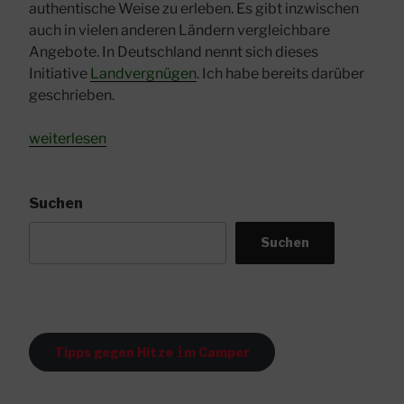
authentische Weise zu erleben. Es gibt inzwischen
auch in vielen anderen Ländern vergleichbare
Angebote. In Deutschland nennt sich dieses
Initiative
Landvergnügen
. Ich habe bereits darüber
geschrieben.
„France
weiterlesen
Passion“
Suchen
Suchen
Tipps gegen Hitze
i
m Camper