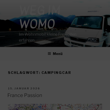
Zum
WEG IM
Inhalt
springen
WOMO
Im Wohnmobil kleine Freiheiten
erfahren
Menü
SCHLAGWORT:
CAMPINGCAR
VERÖFFENTLICHT
15. JANUAR 2026
AM
France Passion