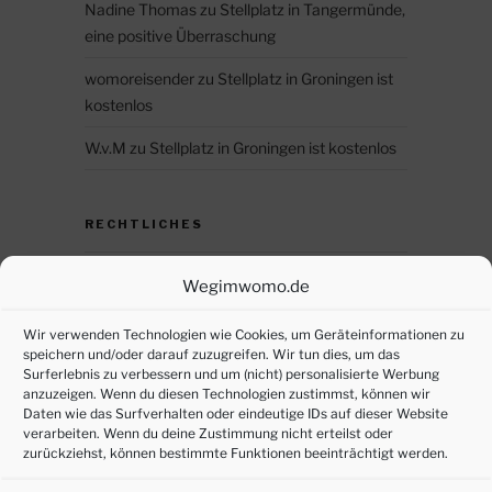
Nadine Thomas
zu
Stellplatz in Tangermünde,
eine positive Überraschung
womoreisender
zu
Stellplatz in Groningen ist
kostenlos
W.v.M
zu
Stellplatz in Groningen ist kostenlos
RECHTLICHES
Datenschutz
Wegimwomo.de
DSGVO – persönliche Daten anfordern
Wir verwenden Technologien wie Cookies, um Geräteinformationen zu
speichern und/oder darauf zuzugreifen. Wir tun dies, um das
Impressum
Surferlebnis zu verbessern und um (nicht) personalisierte Werbung
anzuzeigen. Wenn du diesen Technologien zustimmst, können wir
Cookie-Richtlinie (EU)
Daten wie das Surfverhalten oder eindeutige IDs auf dieser Website
verarbeiten. Wenn du deine Zustimmung nicht erteilst oder
zurückziehst, können bestimmte Funktionen beeinträchtigt werden.
SOZIALE MEDIEN