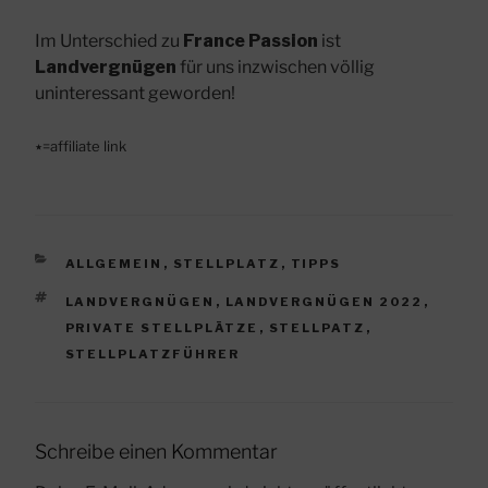
Im Unterschied zu
France Passion
ist
Landvergnügen
für uns inzwischen völlig
uninteressant geworden!
٭=affiliate link
KATEGORIEN
ALLGEMEIN
,
STELLPLATZ
,
TIPPS
SCHLAGWÖRTER
LANDVERGNÜGEN
,
LANDVERGNÜGEN 2022
,
PRIVATE STELLPLÄTZE
,
STELLPATZ
,
STELLPLATZFÜHRER
Schreibe einen Kommentar