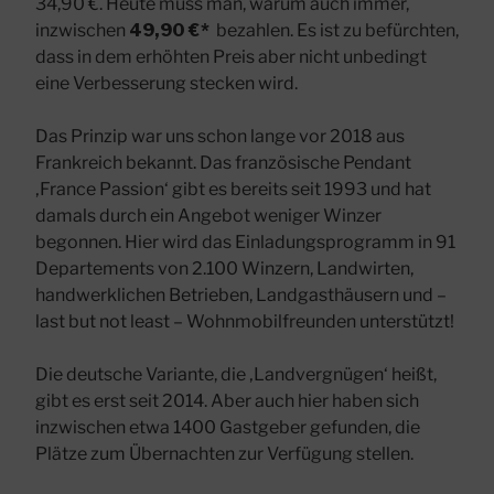
34,90 €. Heute muss man, warum auch immer,
inzwischen
49,90 €*
bezahlen. Es ist zu befürchten,
dass in dem erhöhten Preis aber nicht unbedingt
eine Verbesserung stecken wird.
Das Prinzip war uns schon lange vor 2018 aus
Frankreich bekannt. Das französische Pendant
‚France Passion‘ gibt es bereits seit 1993 und hat
damals durch ein Angebot weniger Winzer
begonnen.
Hier wird das Einladungsprogramm in 91
Departements von 2.100 Winzern, Landwirten,
handwerklichen Betrieben, Landgasthäusern und –
last but not least – Wohnmobilfreunden unterstützt!
Die deutsche Variante, die ‚Landvergnügen‘ heißt,
gibt es erst seit 2014. Aber auch hier haben sich
inzwischen etwa 1400 Gastgeber gefunden, die
Plätze zum Übernachten zur Verfügung stellen.