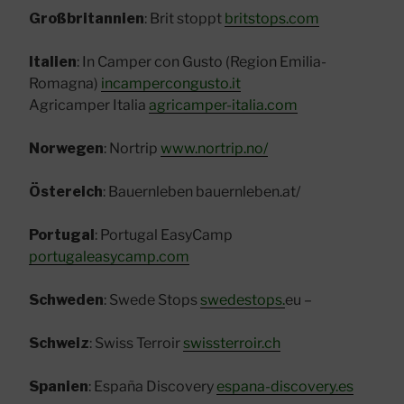
Großbritannien
: Brit stoppt
britstops.com
Italien
: In Camper con Gusto (Region Emilia-
Romagna)
incampercongusto.it
Agricamper Italia
agricamper-italia.com
Norwegen
: Nortrip
www.nortrip.no/
Östereich
: Bauernleben bauernleben.at/
Portugal
: Portugal EasyCamp
portugaleasycamp.com
Schweden
: Swede Stops
swedestops.
eu –
Schweiz
: Swiss Terroir
swissterroir.ch
Spanien
: España Discovery
espana-discovery.es