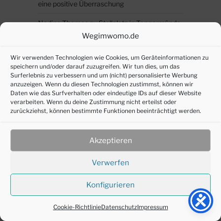
eine positive Überraschung
Nadine Thomas
zu
Stellplatz in Tangermünde,
eine positive Überraschung
Wegimwomo.de
womoreisender
zu
Stellplatz in Groningen ist
Wir verwenden Technologien wie Cookies, um Geräteinformationen zu
kostenlos
speichern und/oder darauf zuzugreifen. Wir tun dies, um das
Surferlebnis zu verbessern und um (nicht) personalisierte Werbung
anzuzeigen. Wenn du diesen Technologien zustimmst, können wir
W.v.M
zu
Stellplatz in Groningen ist kostenlos
Daten wie das Surfverhalten oder eindeutige IDs auf dieser Website
verarbeiten. Wenn du deine Zustimmung nicht erteilst oder
zurückziehst, können bestimmte Funktionen beeinträchtigt werden.
RECHTLICHES
Akzeptieren
Datenschutz
DSGVO – persönliche Daten anfordern
Verwerfen
Impressum
Konfigurieren
Cookie-Richtlinie (EU)
Cookie-Richtlinie
Datenschutz
Impressum