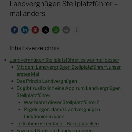
AM
Landvergnügen Stellplatzführer –
mal anders
Inhaltsverzeichnis
Landvergnügen Stellplatzführer, es war mal besser
Mit dem Landvergnügen Stellplatzführer*, unser
erstes Mal
Das Prinzip Landvergnügen
Es gibt zusätzlich eine App zum Landvergnügen
Stellplatzführer
Was bietet dieser Stellplatzführer?
Regelungen, damit Landvergnügen
funktionieren kann
Teilnahme ist einfach – Bezugsquellen
Fazit und Kritik am Landvergnügen