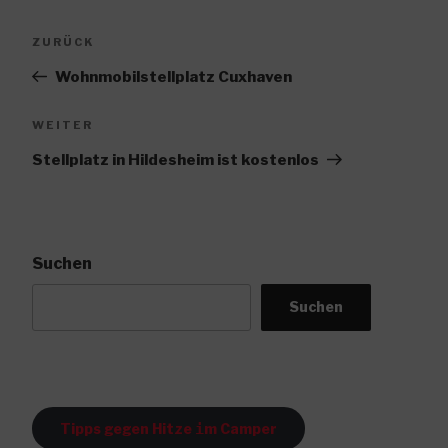
Beitragsnavigation
Vorheriger
ZURÜCK
Beitrag
Wohnmobilstellplatz Cuxhaven
Nächster
WEITER
Beitrag
Stellplatz in Hildesheim ist kostenlos
Suchen
Suchen
Tipps gegen Hitze
i
m Camper