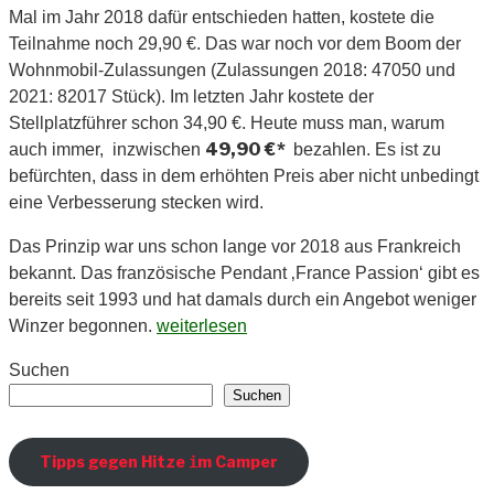
Mal im Jahr 2018 dafür entschieden hatten, kostete die
Teilnahme noch 29,90 €. Das war noch vor dem Boom der
Wohnmobil-Zulassungen (Zulassungen 2018: 47050 und
2021: 82017 Stück). Im letzten Jahr kostete der
Stellplatzführer schon 34,90 €. Heute muss man, warum
49,90 €*
auch immer, inzwischen
bezahlen. Es ist zu
befürchten, dass in dem erhöhten Preis aber nicht unbedingt
eine Verbesserung stecken wird.
Das Prinzip war uns schon lange vor 2018 aus Frankreich
bekannt. Das französische Pendant ‚France Passion‘ gibt es
bereits seit 1993 und hat damals durch ein Angebot weniger
„Landvergnügen
Winzer begonnen.
weiterlesen
Stellplatzführer
Suchen
–
Suchen
mal
anders“
Tipps gegen Hitze
m Camper
i