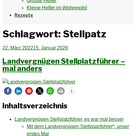
Grosse Helfer
Kleine Helfer im Wohnmobil
Rezepte
Schlagwort:
Stellpatz
Veröffentlicht
22. März 2022
15. Januar 2026
am
Landvergnügen Stellplatzführer –
mal anders
Inhaltsverzeichnis
Landvergnügen Stellplatzführer, es war mal besser
Mit dem Landvergnügen Stellplatzführer*, unser
erstes Mal