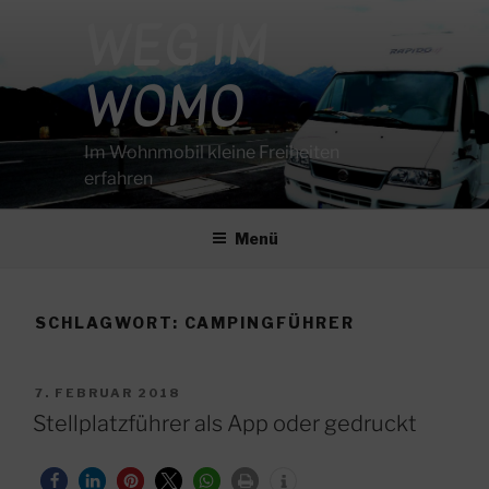
Zum
WEG IM
Inhalt
springen
WOMO
Im Wohnmobil kleine Freiheiten
erfahren
Menü
SCHLAGWORT:
CAMPINGFÜHRER
VERÖFFENTLICHT
7. FEBRUAR 2018
AM
Stellplatzführer als App oder gedruckt