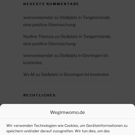
NEUESTE KOMMENTARE
womoreisender
zu
Stellplatz in Tangermünde,
eine positive Überraschung
Nadine Thomas
zu
Stellplatz in Tangermünde,
eine positive Überraschung
womoreisender
zu
Stellplatz in Groningen ist
kostenlos
W.v.M
zu
Stellplatz in Groningen ist kostenlos
RECHTLICHES
Datenschutz
Wegimwomo.de
DSGVO – persönliche Daten anfordern
Wir verwenden Technologien wie Cookies, um Geräteinformationen zu
speichern und/oder darauf zuzugreifen. Wir tun dies, um das
Impressum