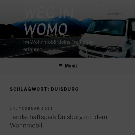
Zum
WEG IM
Inhalt
springen
WOMO
Im Wohnmobil kleine Freiheiten
erfahren
Menü
SCHLAGWORT:
DUISBURG
VERÖFFENTLICHT
14. FEBRUAR 2021
AM
Landschaftspark Duisburg mit dem
Wohnmobil