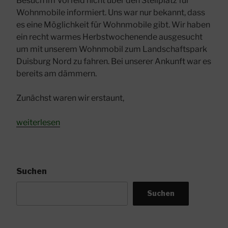
Besuch im Vorfeld nicht über den Stellplatz für
Wohnmobile informiert. Uns war nur bekannt, dass
es eine Möglichkeit für Wohnmobile gibt. Wir haben
ein recht warmes Herbstwochenende ausgesucht
um mit unserem Wohnmobil zum Landschaftspark
Duisburg Nord zu fahren. Bei unserer Ankunft war es
bereits am dämmern.
Zunächst waren wir erstaunt,
„Landschaftspark
weiterlesen
Duisburg
mit
dem
Wohnmobil“
Suchen
Suchen