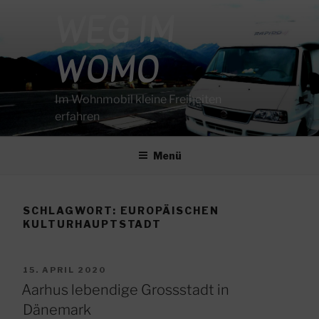
Zum
WEG IM
Inhalt
springen
WOMO
Im Wohnmobil kleine Freiheiten
erfahren
Menü
SCHLAGWORT:
EUROPÄISCHEN
KULTURHAUPTSTADT
VERÖFFENTLICHT
15. APRIL 2020
AM
Aarhus lebendige Grossstadt in
Dänemark