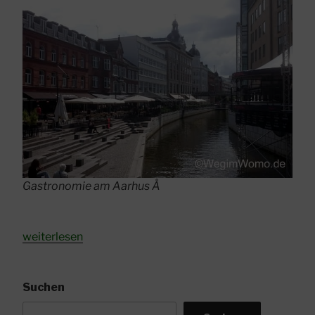
Gastronomie am Aarhus Å
„Aarhus
weiterlesen
lebendige
Grossstadt
in
Suchen
Dänemark“