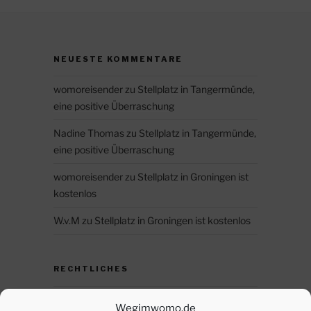
NEUESTE KOMMENTARE
womoreisender
zu
Stellplatz in Tangermünde,
eine positive Überraschung
Nadine Thomas
zu
Stellplatz in Tangermünde,
eine positive Überraschung
womoreisender
zu
Stellplatz in Groningen ist
kostenlos
W.v.M
zu
Stellplatz in Groningen ist kostenlos
RECHTLICHES
Datenschutz
Wegimwomo.de