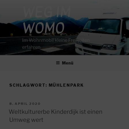
Zum
WEG IM
Inhalt
springen
WOMO
Im Wohnmobil kleine Freiheiten
erfahren
Menü
SCHLAGWORT:
MÜHLENPARK
VERÖFFENTLICHT
8. APRIL 2020
AM
Weltkulturerbe Kinderdijk ist einen
Umweg wert