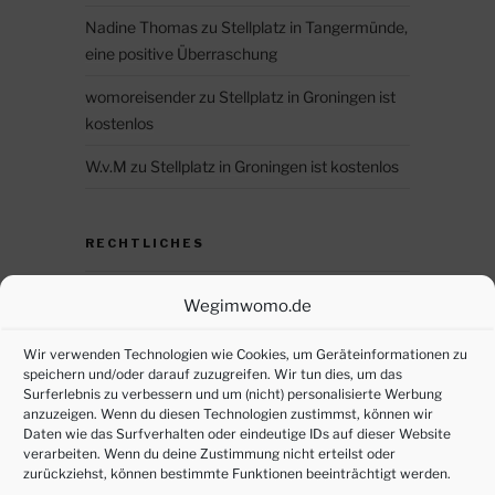
Nadine Thomas
zu
Stellplatz in Tangermünde,
eine positive Überraschung
womoreisender
zu
Stellplatz in Groningen ist
kostenlos
W.v.M
zu
Stellplatz in Groningen ist kostenlos
RECHTLICHES
Datenschutz
Wegimwomo.de
DSGVO – persönliche Daten anfordern
Wir verwenden Technologien wie Cookies, um Geräteinformationen zu
speichern und/oder darauf zuzugreifen. Wir tun dies, um das
Impressum
Surferlebnis zu verbessern und um (nicht) personalisierte Werbung
anzuzeigen. Wenn du diesen Technologien zustimmst, können wir
Cookie-Richtlinie (EU)
Daten wie das Surfverhalten oder eindeutige IDs auf dieser Website
verarbeiten. Wenn du deine Zustimmung nicht erteilst oder
zurückziehst, können bestimmte Funktionen beeinträchtigt werden.