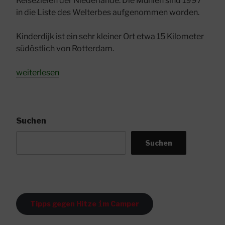
Reisezielen der Niederlande. Die Mühlen sind 1997
in die Liste des Welterbes aufgenommen worden.
Kinderdijk ist ein sehr kleiner Ort etwa 15 Kilometer
südöstlich von Rotterdam.
„Weltkulturerbe
weiterlesen
Kinderdijk
ist
einen
Umweg
Suchen
wert“
Suchen
Tipps gegen Hitze
i
m Camper