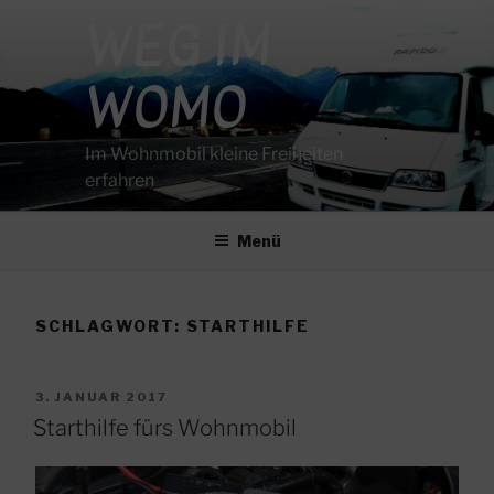
Zum
WEG IM
Inhalt
springen
WOMO
Im Wohnmobil kleine Freiheiten
erfahren
Menü
SCHLAGWORT:
STARTHILFE
VERÖFFENTLICHT
3. JANUAR 2017
AM
Starthilfe fürs Wohnmobil