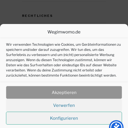
RECHTLICHES
Datenschutz
Wegimwomo.de
DSGVO – persönliche Daten anfordern
Wir verwenden Technologien wie Cookies, um Geräteinformationen zu
speichern und/oder darauf zuzugreifen. Wir tun dies, um das
Impressum
Surferlebnis zu verbessern und um (nicht) personalisierte Werbung
anzuzeigen. Wenn du diesen Technologien zustimmst, können wir
Cookie-Richtlinie (EU)
Daten wie das Surfverhalten oder eindeutige IDs auf dieser Website
verarbeiten. Wenn du deine Zustimmung nicht erteilst oder
zurückziehst, können bestimmte Funktionen beeinträchtigt werden.
SOZIALE MEDIEN
Akzeptieren
Verwerfen
Konfigurieren
©2016-2025 joepl-design