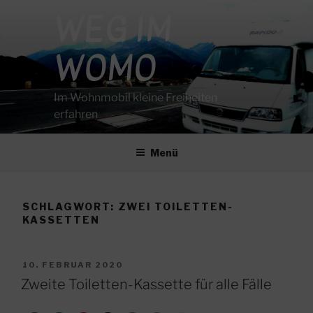
Zum
WEG IM
Inhalt
springen
WOMO
Im Wohnmobil kleine Freiheiten
erfahren
Menü
SCHLAGWORT:
ZWEI TOILETTEN-
KASSETTEN
VERÖFFENTLICHT
10. FEBRUAR 2020
AM
Zweite Toiletten-Kassette für alle Fälle