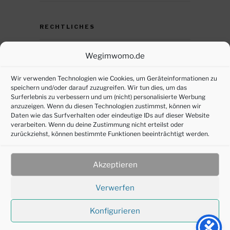
RECHTLICHES
Datenschutz
Wegimwomo.de
DSGVO – persönliche Daten anfordern
Wir verwenden Technologien wie Cookies, um Geräteinformationen zu
speichern und/oder darauf zuzugreifen. Wir tun dies, um das
Impressum
Surferlebnis zu verbessern und um (nicht) personalisierte Werbung
anzuzeigen. Wenn du diesen Technologien zustimmst, können wir
Cookie-Richtlinie (EU)
Daten wie das Surfverhalten oder eindeutige IDs auf dieser Website
verarbeiten. Wenn du deine Zustimmung nicht erteilst oder
zurückziehst, können bestimmte Funktionen beeinträchtigt werden.
SOZIALE MEDIEN
Akzeptieren
Verwerfen
Konfigurieren
©2016-2025 joepl-design