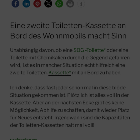
Eine zweite Toiletten-Kassette an
Bord des Wohnmobils macht Sinn
Unabhängig davon, ob eine
SOG -Toilette*
oder eine
Toilette mit Chemikalien durch die Gegend gefahren
wird, ist es in mancher Situation echt hilfreich eine
zweite Toiletten-
Kassette*
mit an Bord zu haben.
Ich denke, dass fast jeder schon mal in diese blöde
Situation gekommen ist. Plötzlich ist alles voll in der
Kassette. Aber an der nächsten Ecke gibt es keine
Möglichkeit, Abhilfe zu schaffen, damit wieder Platz
für Neues entsteht. Irgendwann sind die Kapazitäten
der Toiletten-Kassetten halt mal voll!
„Zweite