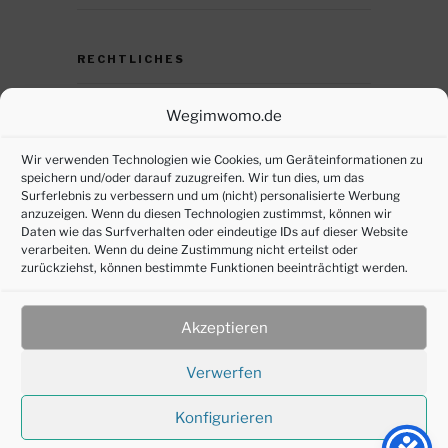
RECHTLICHES
Datenschutz
Wegimwomo.de
DSGVO – persönliche Daten anfordern
Wir verwenden Technologien wie Cookies, um Geräteinformationen zu
speichern und/oder darauf zuzugreifen. Wir tun dies, um das
Impressum
Surferlebnis zu verbessern und um (nicht) personalisierte Werbung
anzuzeigen. Wenn du diesen Technologien zustimmst, können wir
Cookie-Richtlinie (EU)
Daten wie das Surfverhalten oder eindeutige IDs auf dieser Website
verarbeiten. Wenn du deine Zustimmung nicht erteilst oder
zurückziehst, können bestimmte Funktionen beeinträchtigt werden.
SOZIALE MEDIEN
Akzeptieren
Verwerfen
Konfigurieren
©2016-2025 joepl-design