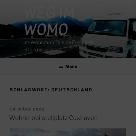
Zum
WEG IM
Inhalt
springen
WOMO
Im Wohnmobil kleine Freiheiten
erfahren
Menü
SCHLAGWORT:
DEUTSCHLAND
VERÖFFENTLICHT
18. MÄRZ 2022
AM
Wohnmobilstellplatz Cuxhaven