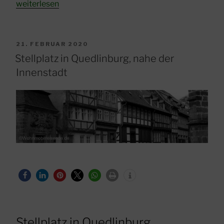
„Wohnmobilstellplatz
weiterlesen
Cuxhaven“
VERÖFFENTLICHT
21. FEBRUAR 2020
AM
Stellplatz in Quedlinburg, nahe der
Innenstadt
Stellplatz in Quedlinburg