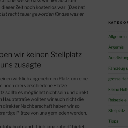
hlicherweise, dass wir hier auch die
dieser Zeit noch kostenlos war! (
Das hat
z ist recht teuer geworden für das was er
KATEGO
Allgemein
Ärgernis
ben wir keinen Stellplatz
Ausrüstun
 uns zusagte
Fahrzeug 
s keinen wirklich angenehmen Platz, um eine
grosse Hel
m noch drei verschiedene Plätze
kleine Helf
z sollte es möglichst nicht sein und direkt
n Hauptstraße wollten wir auch nicht die
Reiseziele
in direkter Nachbarschaft haben wir so
Stellplatz
erartige Plätze von uns gemieden werden.
Tipps
Autobahnabfahrt „Ljubljana zahod“ bietet