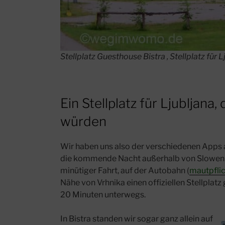
Stellplatz Guesthouse Bistra , Stellplatz für 
Ein Stellplatz für Ljubljana
würden
Wir haben uns also der verschiedenen Apps a
die kommende Nacht außerhalb von Sloweni
minütiger Fahrt, auf der Autobahn (
mautpflic
Nähe von Vrhnika einen offiziellen Stellplat
20 Minuten unterwegs.
In Bistra standen wir sogar ganz allein auf