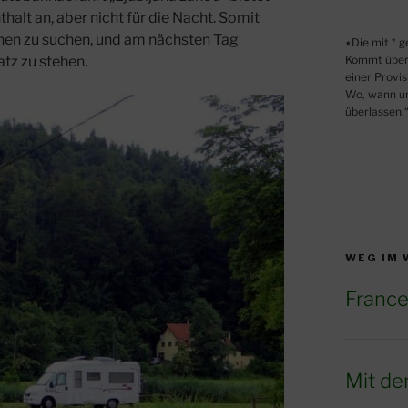
halt an, aber nicht für die Nacht. Somit
zchen zu suchen, und am nächsten Tag
٭Die mit * gekennzeichneten Links sind sogenannte Affiliate Links.
Kommt über 
tz zu stehen.
einer Provis
Wo, wann und
überlassen.
WEG IM
France
Mit de