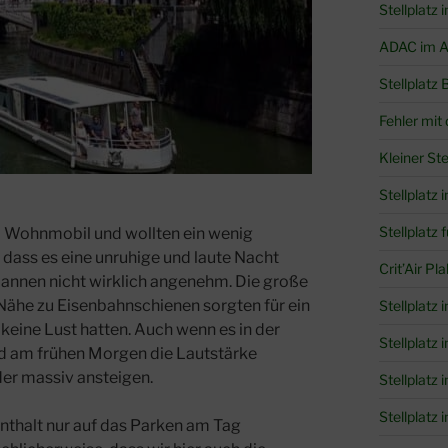
Stellplatz 
ADAC im Au
Stellplatz 
Fehler mit
Kleiner Ste
Stellplatz i
Stellplatz
 Wohnmobil und wollten ein wenig
 dass es eine unruhige und laute Nacht
Crit’Air Pl
annen nicht wirklich angenehm. Die große
 Nähe zu Eisenbahnschienen sorgten für ein
Stellplatz 
keine Lust hatten. Auch wenn es in der
Stellplatz
ird am frühen Morgen die Lautstärke
der massiv ansteigen.
Stellplatz 
Stellplatz 
fenthalt nur auf das Parken am Tag