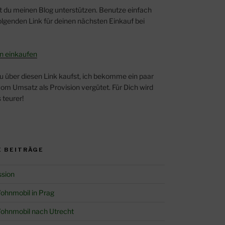
t du meinen Blog unterstützen. Benutze einfach
lgenden Link für deinen nächsten Einkauf bei
n einkaufen
u über diesen Link kaufst, ich bekomme ein paar
om Umsatz als Provision vergütet. Für Dich wird
 teurer!
 BEITRÄGE
ssion
ohnmobil in Prag
ohnmobil nach Utrecht