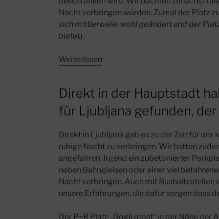
beschränken wird. Wir dachten zunächst fälsc
Nacht verbringen würden. Zumal der Platz zu 
sich mittlerweile wohl geändert und der Plat
bietet
).
:
Weiterlesen
Stellplatz
für
Direkt in der Hauptstadt ha
Ljubljana
–
für Ljubljana gefunden, der
eine
ruhige
Direkt in Ljubljana gab es zu der Zeit für un
Nacht
ruhige Nacht zu verbringen. Wir hatten zude
angefahren. Irgend ein zubetonierter Parkplat
neben Bahngleisen oder einer viel befahrene
Nacht verbringen. Auch mit Bushaltestellen 
unsere Erfahrungen, die dafür sorgen dass d
Der P+R Platz „Dogli most“ in der Nähe der 