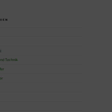
RIEN
g
und Technik
fer
er