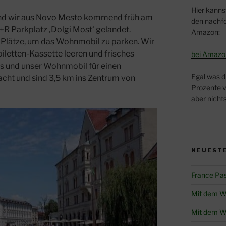
Hier kanns
 sind wir aus Novo Mesto kommend früh am
den nachfo
R Parkplatz ‚Dolgi Most‘ gelandet.
Amazon:
i Plätze, um das Wohnmobil zu parken. Wir
Toiletten-Kassette leeren und frisches
bei Amazo
ns und unser Wohnmobil für einen
Egal was d
acht und sind 3,5 km ins Zentrum von
Prozente v
aber nichts
NEUESTE
France Pa
Mit dem W
Mit dem W