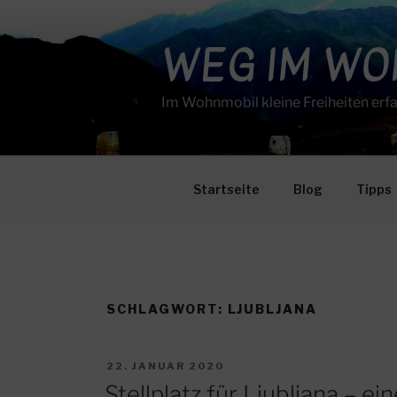
Zum
Inhalt
WEG IM W
springen
Im Wohnmobil kleine Freiheiten erf
Startseite
Blog
Tipps
SCHLAGWORT:
LJUBLJANA
VERÖFFENTLICHT
22. JANUAR 2020
AM
Stellplatz für Ljubljana – e