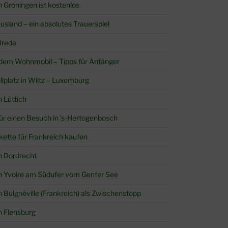
in Groningen ist kostenlos
sland – ein absolutes Trauerspiel
Breda
 dem Wohnmobil – Tipps für Anfänger
llplatz in Wiltz – Luxemburg
n Lüttich
 für einen Besuch in ’s-Hertogenbosch
akette für Frankreich kaufen
in Dordrecht
 in Yvoire am Südufer vom Genfer See
in Bulgnéville (Frankreich) als Zwischenstopp
in Flensburg