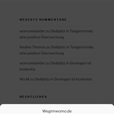
NEUESTE KOMMENTARE
womoreisender
zu
Stellplatz in Tangermünde,
eine positive Überraschung
Nadine Thomas
zu
Stellplatz in Tangermünde,
eine positive Überraschung
womoreisender
zu
Stellplatz in Groningen ist
kostenlos
W.v.M
zu
Stellplatz in Groningen ist kostenlos
RECHTLICHES
Datenschutz
Wegimwomo.de