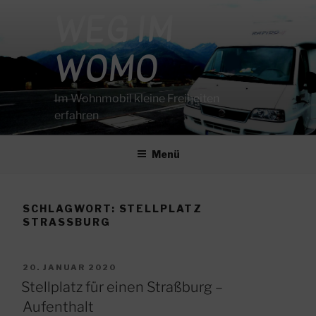
Zum
WEG IM
Inhalt
springen
WOMO
Im Wohnmobil kleine Freiheiten
erfahren
Menü
SCHLAGWORT:
STELLPLATZ
STRASSBURG
VERÖFFENTLICHT
20. JANUAR 2020
AM
Stellplatz für einen Straßburg –
Aufenthalt