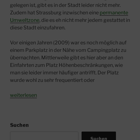
gelegen ist, gibt es in der Stadt leider nicht mehr.
Zudem hat Strassburg inzwischen eine
permanente
Umweltzone
, die es eh nicht mehr jedem gestattet in
diese Stadt einzufahren.
Vor einigen Jahren (2009) war es noch möglich auf
einem Parkplatz in der Nähe vom Campingplatz zu
übernachten. Mittlerweile gibt es hier aber an den
Einfahrten zum Platz Höhenbeschränkungen, wie
man sie leider immer häufiger antrifft. Der Platz
wurde wohl zu sehr frequentiert oder
„Stellplatz
weiterlesen
für
einen
Straßburg
–
Suchen
Aufenthalt“
Suchen