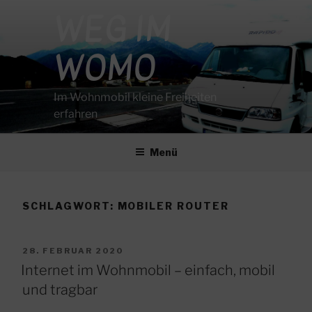
Zum
WEG IM
Inhalt
springen
WOMO
Im Wohnmobil kleine Freiheiten
erfahren
Menü
SCHLAGWORT:
MOBILER ROUTER
VERÖFFENTLICHT
28. FEBRUAR 2020
AM
Internet im Wohnmobil – einfach, mobil
und tragbar