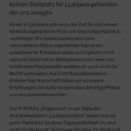
Ljubljana
keinen Stellplatz für Ljubljana gefunden,
–
der uns zusagte
eine
ruhige
Direkt in Ljubljana gab es zu der Zeit für uns keinen
Nacht
wirklich angenehmen Platz, um eine ruhige Nacht zu
verbringen. Wir hatten zudem noch drei
verschiedene Plätze angefahren. Irgend ein
zubetonierter Parkplatz sollte es möglichst nicht
sein und direkt neben Bahngleisen oder einer viel
befahrenen Hauptstraße wollten wir auch nicht die
Nacht verbringen. Auch mit Bushaltestellen in
direkter Nachbarschaft haben wir so unsere
Erfahrungen, die dafür sorgen dass derartige Plätze
von uns gemieden werden.
Der P+R Platz „Dogli most“ in der Nähe der
Autobahnabfahrt „Ljubljana zahod“ bietet sich als
guter Parkplatz für einen Tagesaufenthalt an, aber
nicht für die Nacht. Somit war die Idee, für die Nacht