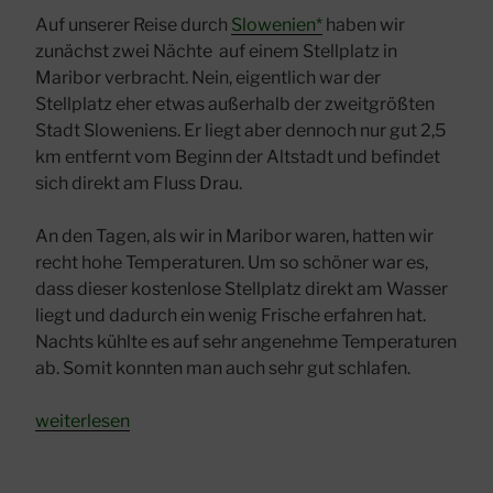
Auf unserer Reise durch
Slowenien*
haben wir
zunächst zwei Nächte auf einem Stellplatz in
Maribor verbracht. Nein, eigentlich war der
Stellplatz eher etwas außerhalb der zweitgrößten
Stadt Sloweniens. Er liegt aber dennoch nur gut 2,5
km entfernt vom Beginn der Altstadt und befindet
sich direkt am Fluss Drau.
An den Tagen, als wir in Maribor waren, hatten wir
recht hohe Temperaturen. Um so schöner war es,
dass dieser kostenlose Stellplatz direkt am Wasser
liegt und dadurch ein wenig Frische erfahren hat.
Nachts kühlte es auf sehr angenehme Temperaturen
ab. Somit konnten man auch sehr gut schlafen.
„Schöner
weiterlesen
Stellplatz
in