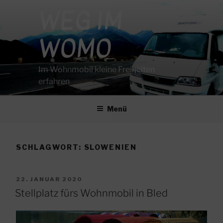
Zum
WEG IM
Inhalt
springen
WOMO
Im Wohnmobil kleine Freiheiten
erfahren
Menü
SCHLAGWORT:
SLOWENIEN
VERÖFFENTLICHT
22. JANUAR 2020
AM
Stellplatz fürs Wohnmobil in Bled