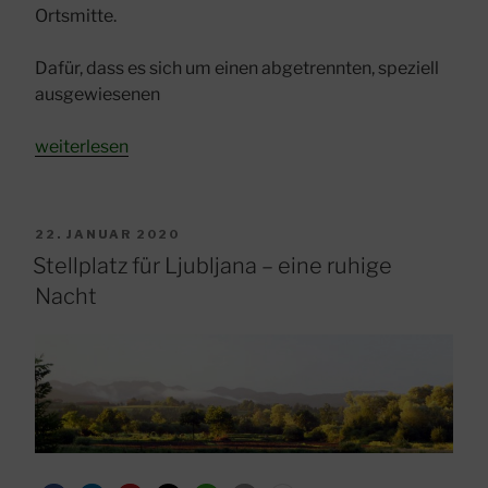
Ortsmitte.
Dafür, dass es sich um einen abgetrennten, speziell
ausgewiesenen
„Stellplatz
weiterlesen
fürs
Wohnmobil
in
VERÖFFENTLICHT
22. JANUAR 2020
Bled“
AM
Stellplatz für Ljubljana – eine ruhige
Nacht