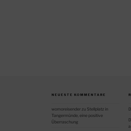
NEUESTE KOMMENTARE
womoreisender
zu
Stellplatz in
D
Tangermünde, eine positive
D
Überraschung
a