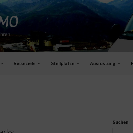
OMO
ahren
Reiseziele
Stellplätze
Ausrüstung
Suchen
arks