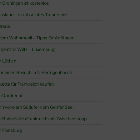
in Groningen ist kostenlos
sland – ein absolutes Trauerspiel
Breda
 dem Wohnmobil – Tipps für Anfänger
llplatz in Wiltz – Luxemburg
n Lüttich
 für einen Besuch in ’s-Hertogenbosch
akette für Frankreich kaufen
in Dordrecht
 in Yvoire am Südufer vom Genfer See
in Bulgnéville (Frankreich) als Zwischenstopp
in Flensburg