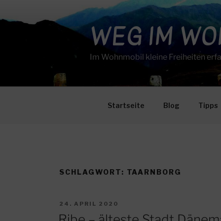
Zum
Inhalt
WEG IM W
springen
Im Wohnmobil kleine Freiheiten erf
Startseite
Blog
Tipps
SCHLAGWORT:
TAARNBORG
VERÖFFENTLICHT
24. APRIL 2020
AM
Ribe – älteste Stadt Dänem