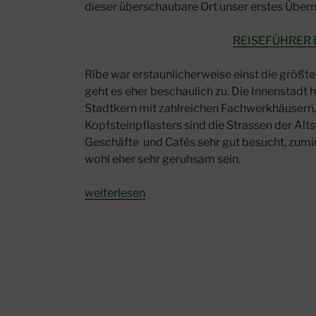
dieser überschaubare Ort unser erstes Übern
REISEFÜHRER
Ribe war erstaunlicherweise einst die größt
geht es eher beschaulich zu. Die Innenstadt h
Stadtkern mit zahlreichen Fachwerkhäusern
Kopfsteinpflasters sind die Strassen der Alts
Geschäfte und Cafés sehr gut besucht, zumin
wohl eher sehr geruhsam sein.
„Ribe
weiterlesen
–
älteste
Stadt
Dänemarks“