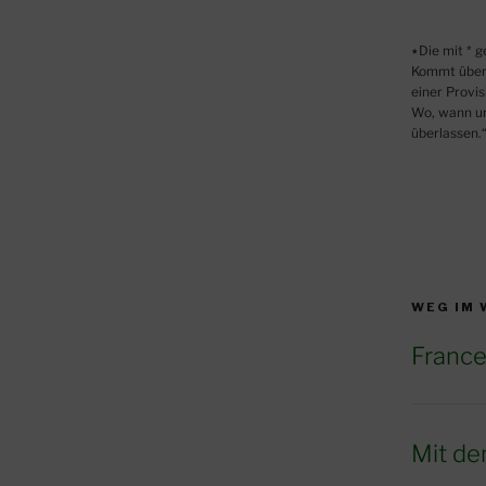
٭Die mit * gekennzeichneten Links sind sogenannte Affiliate Links.
Kommt über 
einer Provis
Wo, wann und
überlassen.
WEG IM
France
Mit de