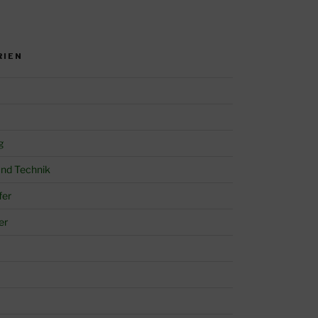
RIEN
g
und Technik
fer
er