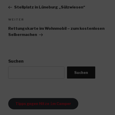
Beitrag
Stellplatz in Lüneburg „Sülzwiesen“
Nächster
WEITER
Beitrag
Rettungskarte im Wohnmobil – zum kostenlosen
Selbermachen
Suchen
Suchen
Tipps gegen Hitze
i
m Camper