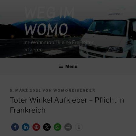
Zum
WEG IM
Inhalt
springen
WOMO
Im Wohnmobil kleine Freiheiten
erfahren
Menü
VERÖFFENTLICHT
5. MÄRZ 2021
VON
WOMOREISENDER
AM
Toter Winkel Aufkleber – Pflicht in
Frankreich