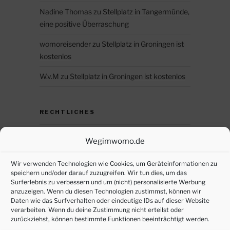
Nadine Thomas
zu
Stellplatz in Tangermünde,
eine positive Überraschung
womoreisender
zu
Stellplatz in Groningen ist
kostenlos
W.v.M
zu
Stellplatz in Groningen ist kostenlos
RECHTLICHES
Datenschutz
Wegimwomo.de
DSGVO – persönliche Daten anfordern
Wir verwenden Technologien wie Cookies, um Geräteinformationen zu
speichern und/oder darauf zuzugreifen. Wir tun dies, um das
Impressum
Surferlebnis zu verbessern und um (nicht) personalisierte Werbung
anzuzeigen. Wenn du diesen Technologien zustimmst, können wir
Cookie-Richtlinie (EU)
Daten wie das Surfverhalten oder eindeutige IDs auf dieser Website
verarbeiten. Wenn du deine Zustimmung nicht erteilst oder
zurückziehst, können bestimmte Funktionen beeinträchtigt werden.