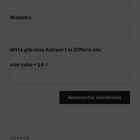
Website
Bitte gib eine Antwort in Ziffern ein:
vierzehn + 14 =
Beitragsnavigation
Vorheriger
ZURÜCK