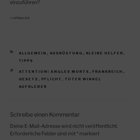
einzuführen?
٭=affiliate link
KATEGORIEN
ALLGEMEIN
,
AUSRÜSTUNG
,
KLEINE HELFER
,
TIPPS
SCHLAGWÖRTER
ATTENTION! ANGLES MORTS
,
FRANKREICH
,
GESETZ
,
PFLICHT
,
TOTER WINKEL
AUFKLEBER
Schreibe einen Kommentar
Deine E-Mail-Adresse wird nicht veröffentlicht.
Erforderliche Felder sind mit
*
markiert