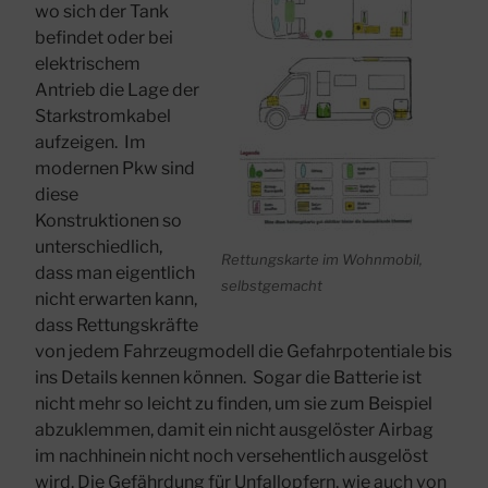
wo sich der Tank
befindet oder bei
elektrischem
Antrieb die Lage der
Starkstromkabel
aufzeigen. Im
modernen Pkw sind
diese
Konstruktionen so
unterschiedlich,
Rettungskarte im Wohnmobil,
dass man eigentlich
selbstgemacht
nicht erwarten kann,
dass Rettungskräfte
von jedem Fahrzeugmodell die Gefahrpotentiale bis
ins Details kennen können. Sogar die Batterie ist
nicht mehr so leicht zu finden, um sie zum Beispiel
abzuklemmen, damit ein nicht ausgelöster Airbag
im nachhinein nicht noch versehentlich ausgelöst
wird. Die Gefährdung für Unfallopfern, wie auch von