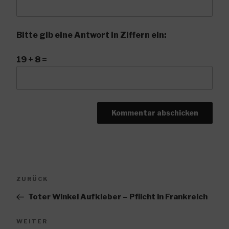
Bitte gib eine Antwort in Ziffern ein:
19 + 8 =
Beitragsnavigation
Vorheriger
ZURÜCK
Beitrag
Toter Winkel Aufkleber – Pflicht in Frankreich
Nächster
WEITER