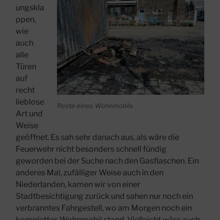
ungskla
ppen,
wie
auch
alle
Türen
auf
recht
lieblose
Reste eines Wohnmobils
Art und
Weise
geöffnet. Es sah sehr danach aus, als wäre die
Feuerwehr nicht besonders schnell fündig
geworden bei der Suche nach den Gasflaschen. Ein
anderes Mal, zufälliger Weise auch in den
Niederlanden, kamen wir von einer
Stadtbesichtigung zurück und sahen nur noch ein
verbranntes Fahrgestell, wo am Morgen noch ein
komplettes Wohnmobil stand. Vielleicht wäre auch