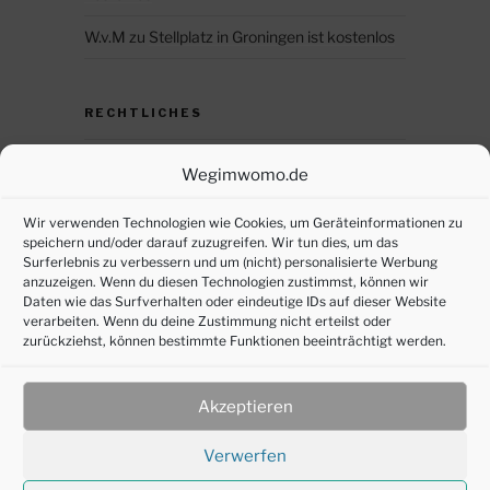
W.v.M
zu
Stellplatz in Groningen ist kostenlos
RECHTLICHES
Datenschutz
Wegimwomo.de
DSGVO – persönliche Daten anfordern
Wir verwenden Technologien wie Cookies, um Geräteinformationen zu
speichern und/oder darauf zuzugreifen. Wir tun dies, um das
Impressum
Surferlebnis zu verbessern und um (nicht) personalisierte Werbung
anzuzeigen. Wenn du diesen Technologien zustimmst, können wir
Cookie-Richtlinie (EU)
Daten wie das Surfverhalten oder eindeutige IDs auf dieser Website
verarbeiten. Wenn du deine Zustimmung nicht erteilst oder
zurückziehst, können bestimmte Funktionen beeinträchtigt werden.
SOZIALE MEDIEN
Akzeptieren
Verwerfen