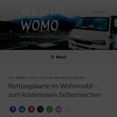
Zum
WEG IM
Inhalt
springen
WOMO
Im Wohnmobil kleine Freiheiten
erfahren
Menü
VERÖFFENTLICHT
10. MÄRZ 2021
VON
WOMOREISENDER
AM
Rettungskarte im Wohnmobil –
zum kostenlosen Selbermachen