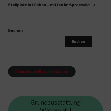
Beitrag
Stellplatz in Lübben – mitten im Spreewald
Suchen
Suchen
Tipps gegen Hitze
i
m Camper
Grundausstattung
Wohnmobil