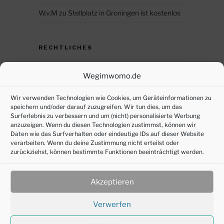
W.v.M
zu
Stellplatz in Groningen ist kostenlos
RECHTLICHES
Datenschutz
Wegimwomo.de
DSGVO – persönliche Daten anfordern
Wir verwenden Technologien wie Cookies, um Geräteinformationen zu
speichern und/oder darauf zuzugreifen. Wir tun dies, um das
Impressum
Surferlebnis zu verbessern und um (nicht) personalisierte Werbung
anzuzeigen. Wenn du diesen Technologien zustimmst, können wir
Cookie-Richtlinie (EU)
Daten wie das Surfverhalten oder eindeutige IDs auf dieser Website
verarbeiten. Wenn du deine Zustimmung nicht erteilst oder
zurückziehst, können bestimmte Funktionen beeinträchtigt werden.
SOZIALE MEDIEN
Akzeptieren
Verwerfen