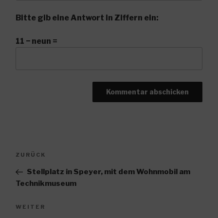
Bitte gib eine Antwort in Ziffern ein:
11 − neun =
Beitragsnavigation
Vorheriger
ZURÜCK
Beitrag
Stellplatz in Speyer, mit dem Wohnmobil am
Technikmuseum
Nächster
WEITER
Beitrag