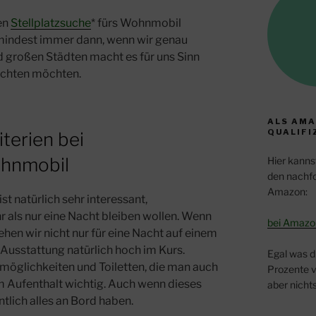
en
Stellplatzsuche
* fürs Wohnmobil
umindest immer dann, wenn wir genau
d großen Städten macht es für uns Sinn
nachten möchten.
ALS AMA
QUALIFI
terien bei
ohnmobil
Hier kanns
den nachfo
Amazon:
st natürlich sehr interessant,
 als nur eine Nacht bleiben wollen. Wenn
bei Amazo
ehen wir nicht nur für eine Nacht auf einem
 Ausstattung natürlich hoch im Kurs.
Egal was d
öglichkeiten und Toiletten, die man auch
Prozente v
em Aufenthalt wichtig. Auch wenn dieses
aber nichts
entlich alles an Bord haben.