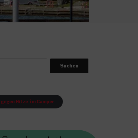
Suchen
 gegen Hitze
i
m Camper