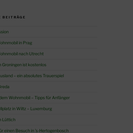
 BEITRÄGE
ssion
ohnmobil in Prag
ohnmobil nach Utrecht
in Groningen ist kostenlos
sland – ein absolutes Trauerspiel
Breda
 dem Wohnmobil – Tipps für Anfänger
llplatz in Wiltz – Luxemburg
n Lüttich
 für einen Besuch in ’s-Hertogenbosch