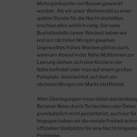
Motorgeräusche von Bussen geweckt
wurden. Als wir unser Wohnmobil zu einer
späten Stunde für die Nacht abstellten,
erschien alles wirklich ruhig. Die nahe
Bushaltestelle (unser Wecker) haben wir
erst am nächsten Morgen gesehen.
Ungewolltes frühes Wecken gibt es auch,
wenn am Abend in der Nähe Mülltonnen zur
Leerung stehen, sich eine Kirche in der
Nähe befindet oder man auf einem großen
Parkplatz übernachtet, auf dem am
nächsten Morgen ein Markt stattfindet.
Allen Überlegungen muss dabei das landessp
Bei einer Reise durch Tschechien oder Österr
grundsätzlich nicht gestattet ist, auch nur fü
hingegen haben wir die mobile Freiheit scho
offiziellen Stellplätze für eine Nacht hingeste
Probleme.