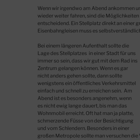
Wenn wir irgendwo am Abend ankommen und
wieder weiter fahren, sind die Möglichkeite
entscheidend. Ein Stellplatz direkt an eine
Eisenbahngleisen muss es selbstverständlich
Bei einem längeren Aufenthalt sollte die
Lage des Stellplatzes in einer Stadt für uns
immer so sein, dass wir gut mit dem Rad ins
Zentrum gelangen können. Wenn es gar
nicht anders gehen sollte, dann sollte
wenigstens ein öffentliches Verkehrsmittel
einfach und schnell zu erreichen sein. Am
Abend ist es besonders angenehm, wenn
es nicht ewig lange dauert, bis man das
Wohnmobil erreicht. Oft hat man ja platte,
schmerzende Füsse von der Besichtigung
und vom Schlendern. Besonders in einer
großen Metropole sollte man versuchen die 