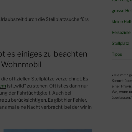
grosse Hel
rlaubszeit durch die Stellplatzsuche fürs
kleine Helf
Reiseziele
Stellplatz
t es einiges zu beachten
Tipps
rs Wohnmobil
٭Die mit * gekennzeichneten Links sind sogenannte Affiliate Links.
 die offiziellen Stellplätze verzeichnet. Es
Kommt über 
lem
ist „wild“ zu stehen. Oft ist es dann nur
einer Provis
Wo, wann und
lung der Fahrtüchtigkeit. Auch bei
überlassen.
e zu berücksichtigen. Es gibt hier Fehler,
ns mal eine Nacht verbracht, bei der wir in