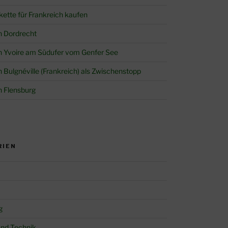
akette für Frankreich kaufen
in Dordrecht
 in Yvoire am Südufer vom Genfer See
in Bulgnéville (Frankreich) als Zwischenstopp
in Flensburg
RIEN
g
und Technik