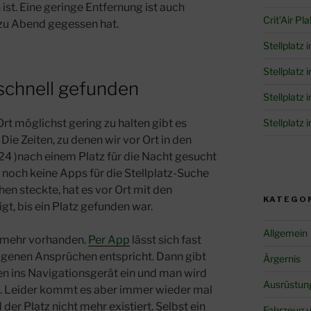
ist. Eine geringe Entfernung ist auch
Crit’Air Pl
u Abend gegessen hat.
Stellplatz 
Stellplatz
d schnell gefunden
Stellplatz 
rt möglichst gering zu halten gibt es
Stellplatz 
ie Zeiten, zu denen wir vor Ort in den
24 )nach einem Platz für die Nacht gesucht
s noch keine Apps für die Stellplatz-Suche
en steckte, hat es vor Ort mit den
KATEGO
igt, bis ein Platz gefunden war.
Allgemein
t mehr vorhanden.
Per App
lässt sich fast
eigenen Ansprüchen entspricht. Dann gibt
Ärgernis
n ins Navigationsgerät ein und man wird
Ausrüstun
. Leider kommt es aber immer wieder mal
der Platz nicht mehr existiert. Selbst ein
Fahrzeug 