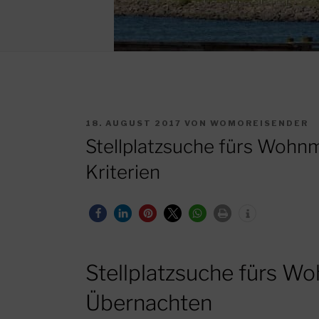
VERÖFFENTLICHT
18. AUGUST 2017
VON
WOMOREISENDER
AM
Stellplatzsuche fürs Wohn
Kriterien
Stellplatzsuche fürs W
Übernachten