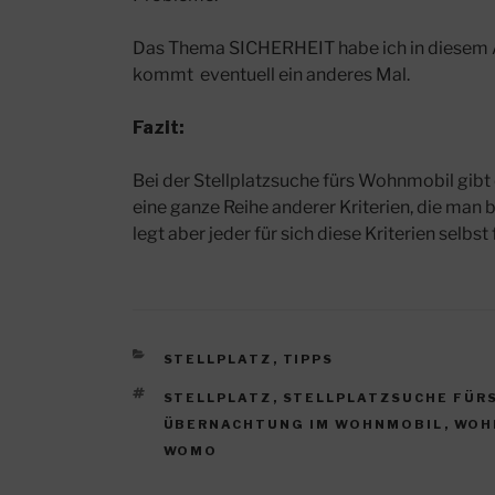
Das Thema SICHERHEIT habe ich in diesem Ar
kommt eventuell ein anderes Mal.
Fazit:
Bei der Stellplatzsuche fürs Wohnmobil gibt
eine ganze Reihe anderer Kriterien, die man b
legt aber jeder für sich diese Kriterien selbst 
KATEGORIEN
STELLPLATZ
,
TIPPS
SCHLAGWÖRTER
STELLPLATZ
,
STELLPLATZSUCHE FÜR
ÜBERNACHTUNG IM WOHNMOBIL
,
WOH
WOMO